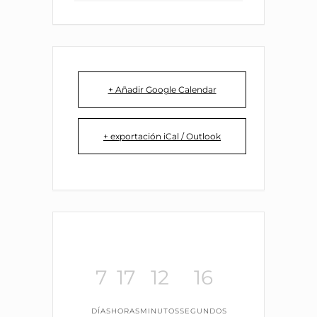
+ Añadir Google Calendar
+ exportación iCal / Outlook
7
17
12
16
DÍAS
HORAS
MINUTOS
SEGUNDOS