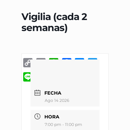
Vigilia (cada 2
semanas)
Copy
Email
WhatsApp
Facebook
Messenge
Twitter
Link
Line
Threema
Compartir
FECHA
Ago 14
2026
HORA
7:00 pm - 11:00 pm