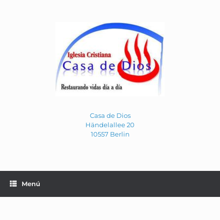
Saltar
al
contenido
Casa de Dios
Händelallee 20
10557 Berlin
Menú