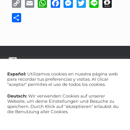
C
E
W
F
M
T
Li
T
o
m
h
a
e
w
n
h
C
p
ai
at
c
ss
it
e
re
o
y
l
s
e
e
te
e
m
Li
A
b
n
r
m
p
n
p
o
g
a
ar
k
p
o
er
ti
k
r
Español:
Utilizamos cookies en nuestra página web
para recordar tus preferencias y visitas. Al clicar
"aceptar" permites el uso de todos los cookies.
Datenschutzerklärung
Impressum
Deutsch:
Wir verwenden Cookies auf unserer
Website, um deine Einstellungen und Besuche zu
speichern. Durch Klick auf "akzeptieren" erlaubst du
die Benutzung aller Cookies.
Casa de Dios
Händelallee 20
10557 Berlin