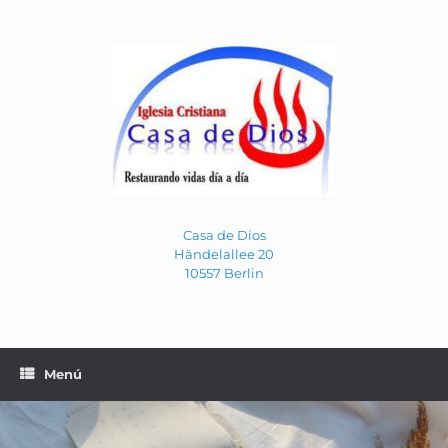
Saltar
al
contenido
Casa de Dios
Händelallee 20
10557 Berlin
Menú